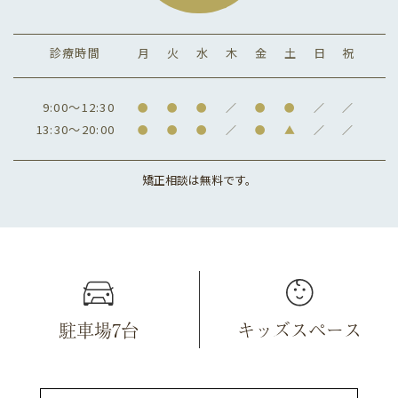
診療時間
月
火
水
木
金
土
日
祝
9:00～12:30
●
●
●
／
●
●
／
／
13:30～20:00
●
●
●
／
●
▲
／
／
矯正相談は無料です。
駐車場7台
キッズスペース