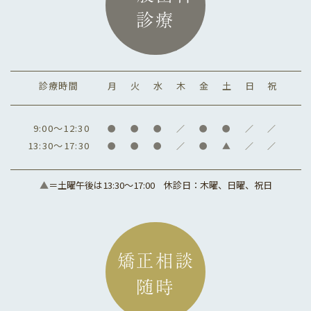
診療
診療時間
月
火
水
木
金
土
日
祝
9:00～12:30
●
●
●
／
●
●
／
／
13:30～17:30
●
●
●
／
●
▲
／
／
▲
＝土曜午後は13:30～17:00
休診日：木曜、日曜、祝日
矯正相談
随時