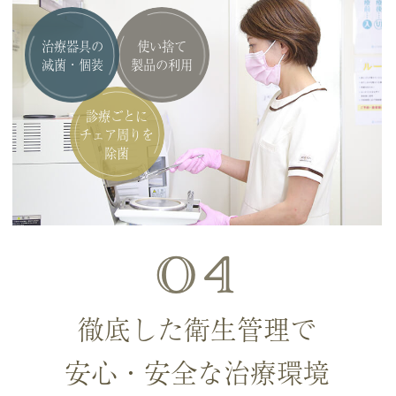
治療器具の
使い捨て
滅菌・個装
製品の利用
診療ごとに
チェア周りを
除菌
04
徹底した衛生管理で
安心・安全な治療環境