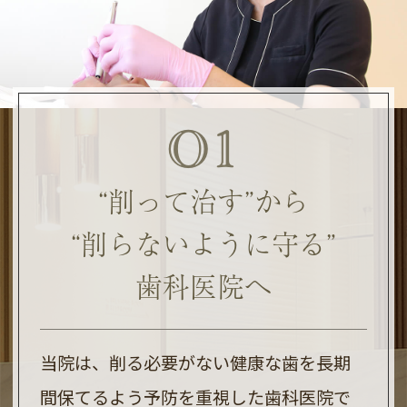
01
2025.09.22
歯科矯正歯科で働くスタッフを募集してお
ります！！
“削って治す”から
詳細はクリニックまで電話にてお問合せく
“削らないように守る”
ださい。
歯科医院へ
052-689-4618
2025.05.27
当院は、削る必要がない健康な歯を長期
間保てるよう予防を重視した歯科医院で