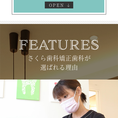
2025.12.09
年末年始のお知らせ
年内は12月29日(月)午前まで診療致しま
FEATURES
す。
年明けは1月6日(火)より診療開始致しま
さくら歯科矯正歯科が
す。
選ばれる理由
詳しくは以下をご確認ください。