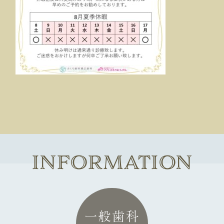
2026年度GWは下記の通りお休みいたしま
す。
8月9日(日)～16日(日)
INFORMATION
休暇前後は大変混みあいますので
気になる症状のある方は早めの予約をお薦
めしております。
一般歯科