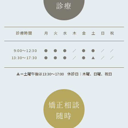
診療
2026.03.06
診療時間
月
火
水
木
金
土
日
祝
9:00～12:30
●
●
●
／
●
●
／
／
13:30～17:30
●
●
●
／
●
▲
／
／
▲
＝土曜午後は
13:30〜17:00 休診日：木曜、日曜、祝日
2026年度GWは下記の通りお休みいたしま
す。
矯正相談
4月
随時
28日(火) 〇