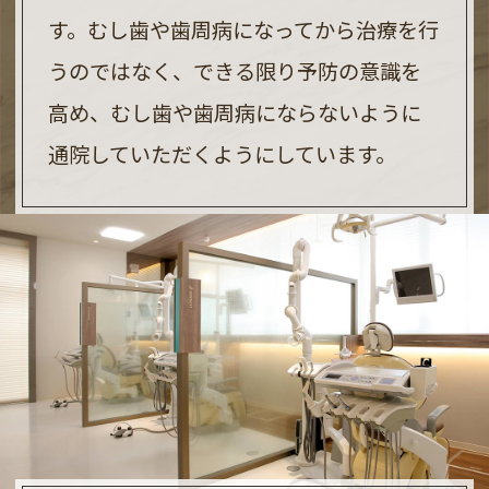
す。むし歯や歯周病になってから治療を行
うのではなく、できる限り予防の意識を
高め、むし歯や歯周病にならないように
通院していただくようにしています。
夏期休暇のご案内
8月13日（水）～17日（日）の診療を休診
致します。
休暇明けは8月18日（月）より通常通り診
察いたします。
休暇明けは大変混みあい
予約が取りにくい状況になりますので
気になる症状がある方は
早めのご予約をお勧めしております。