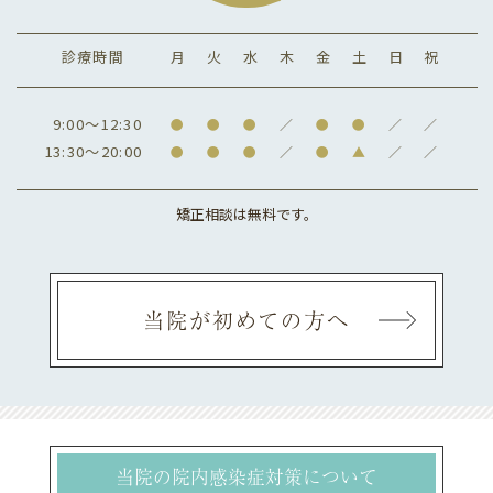
29日(水) ✕
30日(木) ✕
診療時間
月
火
水
木
金
土
日
祝
5月
1日（金） 〇
9:00～12:30
●
●
●
／
●
●
／
／
2日（土） 〇
13:30～20:00
●
●
●
／
●
▲
／
／
3日（日） ✕
4日（月） ✕
矯正相談は無料です。
5日（火） ✕
6日（水） ✕
7日（日） 〇
当院が初めての方へ
休暇前後は大変混みあいますので
気になる症状のある方は早めの予約をお薦
めしております。
当院の院内感染症対策について