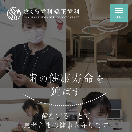
歯
健康寿命
の
を
延
ばす
歯を守ることで
患者さまの健康も守ります