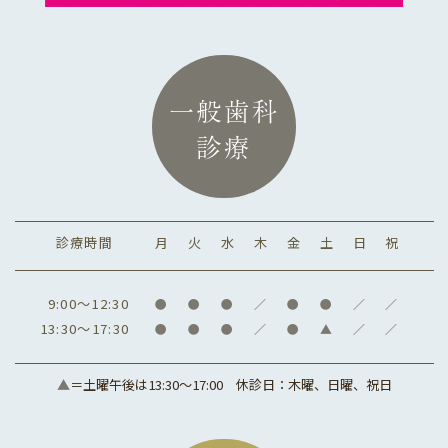
一般歯科
診療
診療時間
月
火
水
木
金
土
日
祝
9:00～12:30
●
●
●
／
●
●
／
／
13:30～17:30
●
●
●
／
●
▲
／
／
▲
＝土曜午後は13:30～17:00
休診日：木曜、日曜、祝日