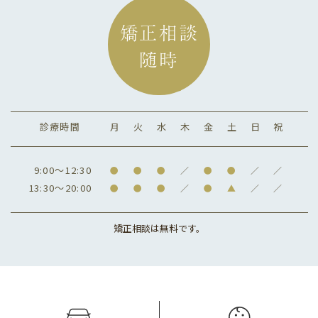
矯正相談
随時
診療時間
月
火
水
木
金
土
日
祝
9:00～12:30
●
●
●
／
●
●
／
／
13:30～20:00
●
●
●
／
●
▲
／
／
矯正相談は無料です。