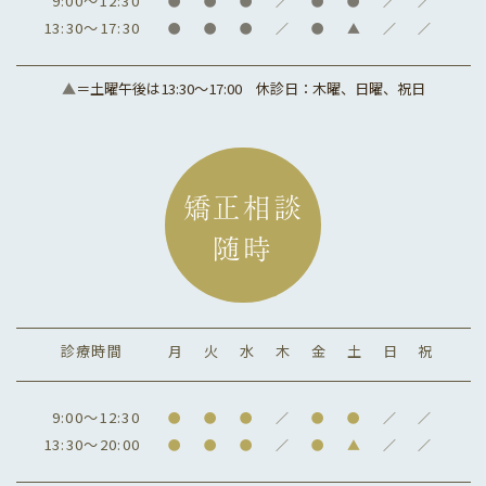
9:00～12:30
●
●
●
／
●
●
／
／
13:30～17:30
●
●
●
／
●
▲
／
／
▲
＝土曜午後は13:30～17:00
休診日：木曜、日曜、祝日
矯正相談
随時
診療時間
月
火
水
木
金
土
日
祝
9:00～12:30
●
●
●
／
●
●
／
／
13:30～20:00
●
●
●
／
●
▲
／
／